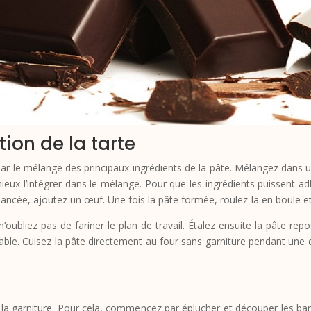
on de la tarte
r le mélange des principaux ingrédients de la pâte. Mélangez dans un ré
ieux l’intégrer dans le mélange. Pour que les ingrédients puissent ad
lancée, ajoutez un œuf. Une fois la pâte formée, roulez-la en boule 
’oubliez pas de fariner le plan de travail. Étalez ensuite la pâte rep
riable. Cuisez la pâte directement au four sans garniture pendant une 
r la garniture. Pour cela, commencez par éplucher et découper les ban