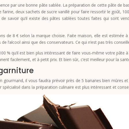
ce par une bonne pâte sablée. La préparation de cette pâte de bas
de farine, deux sachets de sucre vanillé pour faire ressortir le goût, 
n de savoir qu’il existe des pâtes sablées toutes faites qui sont 
ons de 8 € selon la marque choisie. Faite maison, elle est estimée à
s de l’alcool ainsi que des conservateurs. Ce qui n’est pas très conseill
00 % qu’il est bien plus intéressant de faire vous-même votre pâte à 
nent facilement, et à petit prix. Et bien sûr, c’est meilleur pour la sant
garniture
n gourmand, il vous faudra prévoir près de 5 bananes bien mûres et f
spécialisé dans la préparation culinaire est plus intéressant et conseil