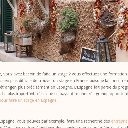
ycle, vous avez besoin de faire un stage ? Vous effectuez une formatio
 plus en plus difficile de trouver un stage en France puisque la concur
l’étranger, plus précisément en Espagne. L’Espagne fait partie du pr
res. Le plus important, c’est que ce pays offre une très grande opportun
pour faire un stage en Espagne
.
n Espagne. Vous pouvez par exemple, faire une recherche des
entrepris
ge. Vous aurez alors à envoyer des candidatures spontanées et attendr