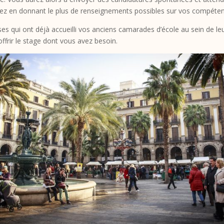
tulez en donnant le plus de renseignements possibles sur vos compéte
ises qui ont déjà accueilli vos anciens camarades d’école au sein de l
ffrir le stage dont vous avez besoin.