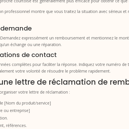
roche courtoise est généralement plus efficace pour obtenir ce que l
on professionnel montre que vous traitez la situation avec sérieux et 
re demande
 Demandez expressément un remboursement et mentionnez le montant 
s qu’un échange ou une réparation.
ations de contact
nnées complètes pour faciliter la réponse. Indiquez votre numéro de t
galement votre volonté de résoudre le problème rapidement.
’une lettre de réclamation de re
organiser votre lettre de réclamation :
e [Nom du produit/service]
e ou entreprise]
tion.
nt, références.