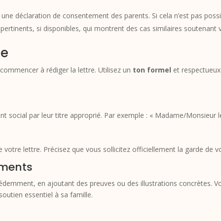
e une déclaration de consentement des parents. Si cela n’est pas possi
 pertinents, si disponibles, qui montrent des cas similaires soutenant
le
commencer à rédiger la lettre. Utilisez un
ton formel
et respectueux 
tant social par leur titre approprié. Par exemple : « Madame/Monsieur le
votre lettre. Précisez que vous sollicitez officiellement la garde de vo
uments
emment, en ajoutant des preuves ou des illustrations concrètes. Vo
outien essentiel à sa famille.