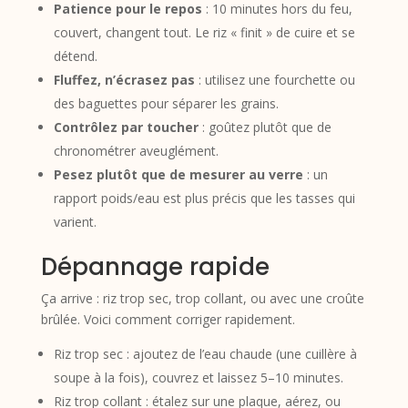
Patience pour le repos
: 10 minutes hors du feu,
couvert, changent tout. Le riz « finit » de cuire et se
détend.
Fluffez, n’écrasez pas
: utilisez une fourchette ou
des baguettes pour séparer les grains.
Contrôlez par toucher
: goûtez plutôt que de
chronométrer aveuglément.
Pesez plutôt que de mesurer au verre
: un
rapport poids/eau est plus précis que les tasses qui
varient.
Dépannage rapide
Ça arrive : riz trop sec, trop collant, ou avec une croûte
brûlée. Voici comment corriger rapidement.
Riz trop sec : ajoutez de l’eau chaude (une cuillère à
soupe à la fois), couvrez et laissez 5–10 minutes.
Riz trop collant : étalez sur une plaque, aérez, ou