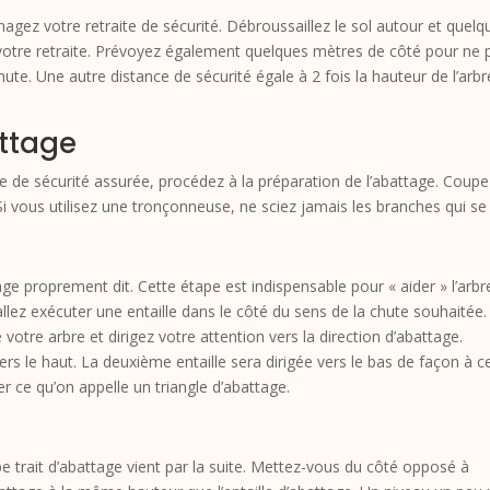
gez votre retraite de sécurité. Débroussaillez le sol autour et quelqu
votre retraite. Prévoyez également quelques mètres de côté pour ne p
ute. Une autre distance de sécurité égale à 2 fois la hauteur de l’arb
attage
one de sécurité assurée, procédez à la préparation de l’abattage. Coup
Si vous utilisez une tronçonneuse, ne sciez jamais les branches qui se
age proprement dit. Cette étape est indispensable pour « aider » l’arbr
allez exécuter une entaille dans le côté du sens de la chute souhaitée.
 votre arbre et dirigez votre attention vers la direction d’abattage.
ers le haut. La deuxième entaille sera dirigée vers le bas de façon à c
er ce qu’on appelle un triangle d’abattage.
ape trait d’abattage vient par la suite. Mettez-vous du côté opposé à