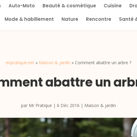
s
Auto-Moto
Beauté & cosmétique
Cuisine
Dro
Mode & habillement
Nature
Rencontre
Santé 
enpratique.net
»
Maison & jardin
»
Comment abattre un arbre ?
mment abattre un arbr
par
Mr Pratique
|
6 Déc 2016
|
Maison & jardin